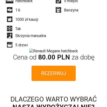
Hatchback
5
miejsc
1.6
Benzyna
1000
zł kaucji
Tak
Skrzynia manualna
5
drzwi
Cena od
80.00 PLN
za dobę
REZERWUJ
DLACZEGO WARTO WYBRAĆ