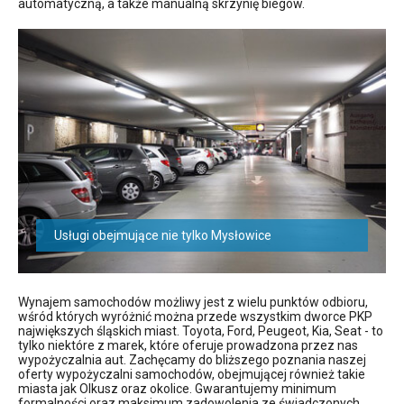
automatyczną, a także manualną skrzynię biegów.
Usługi obejmujące nie tylko Mysłowice
Wynajem samochodów możliwy jest z wielu punktów odbioru,
wśród których wyróżnić można przede wszystkim dworce PKP
największych śląskich miast. Toyota, Ford, Peugeot, Kia, Seat - to
tylko niektóre z marek, które oferuje prowadzona przez nas
wypożyczalnia aut. Zachęcamy do bliższego poznania naszej
oferty wypożyczalni samochodów, obejmującej również takie
miasta jak Olkusz oraz okolice. Gwarantujemy minimum
formalności oraz maksimum zadowolenia ze świadczonych