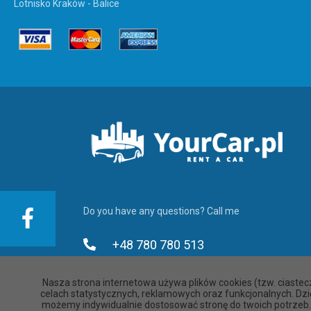
Lotnisko Kraków - Balice
Do you have any questions? Call me
+48 780 780 513
+48 780 780 613
Nasza strona internetowa używa plików cookies (tzw. ciastec
celach statystycznych, reklamowych oraz funkcjonalnych. Dzi
+48 780 780 713
możemy indywidualnie dostosować stronę do twoich potrzeb.