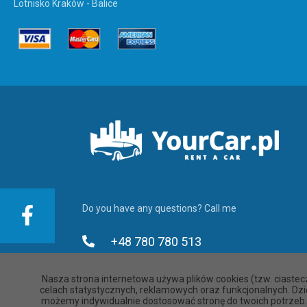
Lotnisko Kraków - Balice
Do you have any questions? Call me
+48 780 780 513
+48 780 780 613
Nasza strona internetowa używa plików cookies (tzw. ciastec
celach statystycznych, reklamowych oraz funkcjonalnych. Dzi
+48 780 780 713
możemy indywidualnie dostosować stronę do twoich potrzeb.