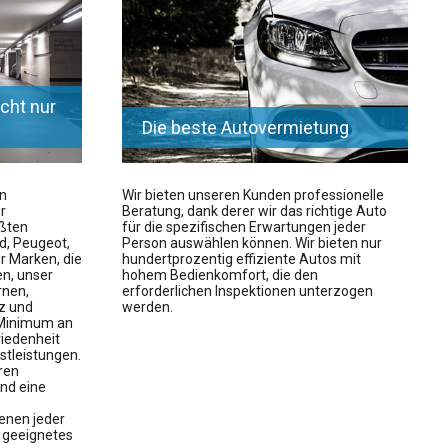
icht nur
Die beste Autovermietung
en
Wir bieten unseren Kunden professionelle
r
Beratung, dank derer wir das richtige Auto
ößten
für die spezifischen Erwartungen jeder
d, Peugeot,
Person auswählen können. Wir bieten nur
er Marken, die
hundertprozentig effiziente Autos mit
en, unser
hohem Bedienkomfort, die den
nen,
erforderlichen Inspektionen unterzogen
sz und
werden.
 Minimum an
iedenheit
stleistungen.
ren
nd eine
enen jeder
h geeignetes