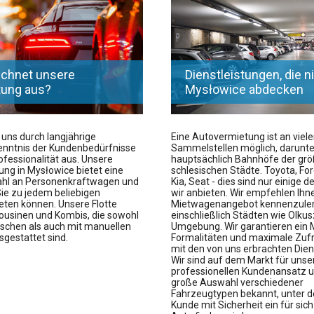
ichnet unsere
Dienstleistungen, die n
tung aus?
Mysłowice abdecken
 uns durch langjährige
Eine Autovermietung ist an viel
enntnis der Kundenbedürfnisse
Sammelstellen möglich, darunte
fessionalität aus. Unsere
hauptsächlich Bahnhöfe der gr
ng in Mysłowice bietet eine
schlesischen Städte. Toyota, For
hl an Personenkraftwagen und
Kia, Seat - dies sind nur einige d
Sie zu jedem beliebigen
wir anbieten. Wir empfehlen Ihn
eten können. Unsere Flotte
Mietwagenangebot kennenzuler
usinen und Kombis, die sowohl
einschließlich Städten wie Olku
schen als auch mit manuellen
Umgebung. Wir garantieren ein
sgestattet sind.
Formalitäten und maximale Zufr
mit den von uns erbrachten Dien
Wir sind auf dem Markt für unse
professionellen Kundenansatz u
große Auswahl verschiedener
Fahrzeugtypen bekannt, unter d
Kunde mit Sicherheit ein für sic