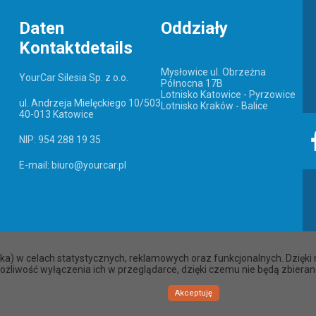
m
Daten
Oddziały
Kontaktdetails
Mysłowice ul. Obrzeżna
YourCar Silesia Sp. z o.o.
Północna 17B
Lotnisko Katowice - Pyrzowice
ul. Andrzeja Mielęckiego 10/503
Lotnisko Kraków - Balice
40-013 Katowice
NIP: 954 288 19 35
E-mail: biuro@yourcar.pl
zka) w celach statystycznych, reklamowych oraz funkcjonalnych. Dzię
ożliwość wyłączenia ich w przeglądarce, dzięki czemu nie będą zbieran
Akceptuję