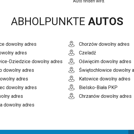
Auto finden wird.
ABHOLPUNKTE
AUTOS
ce dowolny adres
Chorzów dowolny adres
owolny adres
Czeladź
ice-Dziedzice dowolny adres
Oświęcim dowolny adres
o dowolny adres
Świętochłowice dowolny 
dowolny adres
Katowice dowolny adres
ec dowolny adres
Bielsko-Biała PKP
olny adres
Chrzanów dowolny adres
a dowolny adres