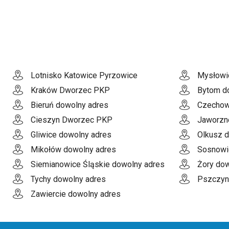
Lotnisko Katowice Pyrzowice
Mysłowi
Kraków Dworzec PKP
Bytom d
Bieruń dowolny adres
Czechow
Cieszyn Dworzec PKP
Jaworzn
Gliwice dowolny adres
Olkusz 
Mikołów dowolny adres
Sosnowi
Siemianowice Śląskie dowolny adres
Żory dow
Tychy dowolny adres
Pszczyn
Zawiercie dowolny adres