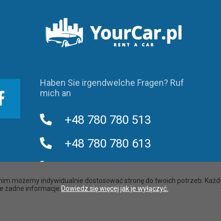
Haben Sie irgendwelche Fragen? Ruf
mich an
+48 780 780 513
+48 780 780 613
+48 780 780 713
ki nim możemy indywidualnie dostosować stronę do twoich potrzeb. Każ
e żadne informacje.
Dowiedz się więcej jak je wyłączyć.
Design und Veredelung:
RentCarSoft.pl