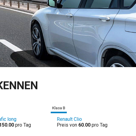
KENNEN
Klasa B
afic long
Renault Clio
150.00
pro Tag
Preis von
60.00
pro Tag