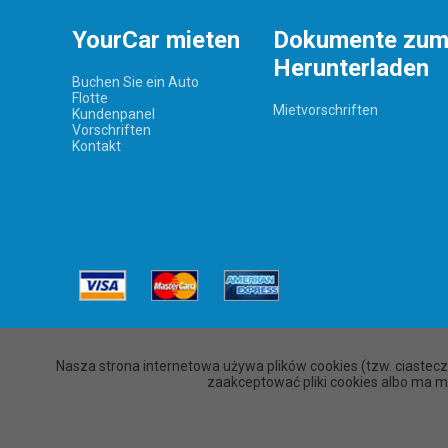
YourCar mieten
Dokumente zu
Herunterladen
Buchen Sie ein Auto
Flotte
Mietvorschriften
Kundenpanel
Vorschriften
Kontakt
Nasza strona internetowa używa plików cookies (tzw. ciastec
zaakceptować pliki cookies albo ma m
YourCar ©
2020 All rights reserved