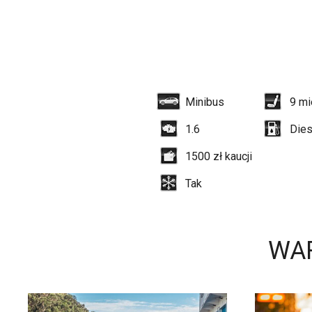
Minibus
9
mi
1.6
Dies
1500
zł kaucji
Tak
WA