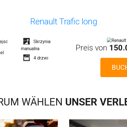
Renault Trafic long
ejsc
Skrzynia
Preis von
150.
manualna
el
4
drzwi
BUC
RUM WÄHLEN
UNSER VERL