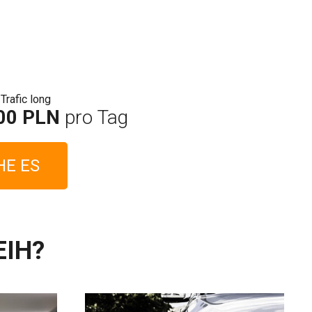
00 PLN
pro Tag
HE ES
EIH?