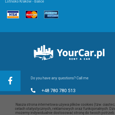
Lotnisko Kraków - Balice
Do you have any questions? Call me
+48 780 780 513
+48 780 780 613
Nasza strona internetowa używa plików cookies (tzw. ciastec
celach statystycznych, reklamowych oraz funkcjonalnych. Dzi
+48 780 780 713
możemy indywidualnie dostosować stronę do twoich potrzeb.