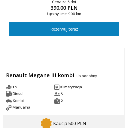
Cena za 6 dni
390.00 PLN
Łączny limit: 900 km
Rezerwuj teraz
Renault Megane III kombi
lub podobny
1.5
Klimatyzacja
Diesel
5
5
Kombi
Manualna
Kaucja 500 PLN