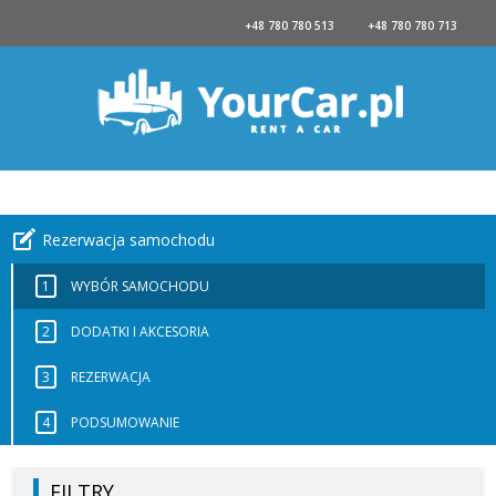
+48 780 780 513
+48 780 780 713
Rezerwacja samochodu
1
WYBÓR SAMOCHODU
2
DODATKI I AKCESORIA
3
REZERWACJA
4
PODSUMOWANIE
FILTRY