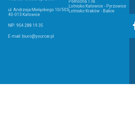
Północna 17B
Lotnisko Katowice - Pyrzowice
ul. Andrzeja Mielęckiego 10/503
Lotnisko Kraków - Balice
40-013 Katowice
NIP: 954 288 19 35
E-mail: biuro@yourcar.pl