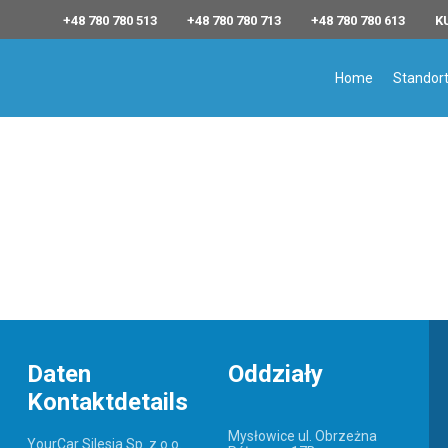
+48 780 780 513
+48 780 780 713
+48 780 780 613
K
Home
Standor
m
Daten
Oddziały
Kontaktdetails
Mysłowice ul. Obrzeżna
YourCar Silesia Sp. z o.o.